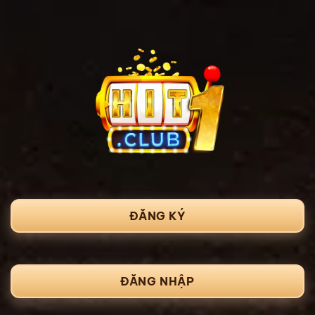
ĐĂNG KÝ
ĐĂNG NHẬP