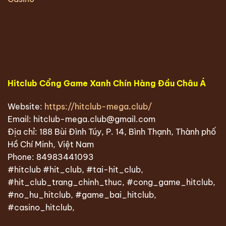
Đạt vị trí số 1 trên bảng xếp hạng thương hiệu
được người chơi thích nhất thị trường châu Á
vào năm 2025.
Danh hiệu địa chỉ game bài đổi thưởng minh
bạch số 1 châu Á 2024.
Hitclub Cổng Game Xanh Chín Hàng Đầu Châu Á
Nhận giải thưởng Asia Gaming Awards do
hiệp hội giải trí châu Á bình chọn vào năm
Website:
https://hitclub-mega.club/
2025
Email:
hitclub-mega.club@gmail.com
Địa chỉ: 188 Bùi Đình Túy, P. 14, Bình Thạnh, Thành phố
Lý do
Hitclub
được hàng triệu hội viên
Hồ Chí Minh, Việt Nam
đánh giá cao
Phone: 84983441093
#hitclub #hit_club, #tai-hit_club,
Thị trường game online thực sự đã có những
#hit_club_trang_chinh_thuc, #cong_game_hitclub,
bước tiến vô cùng nổi bật, cạnh tranh và phát
#no_hu_hitclub, #game_bai_hitclub,
triển không ngừng. Tuy nhiên, nơi đây vẫn luôn là
#casino_hitclub,
điểm đến mà mỗi người không thể nào bỏ qua.
Cổng game nhận luôn nhận được nhiều sự tin