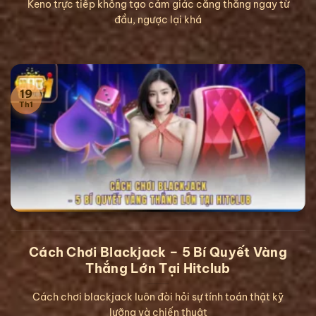
tiền
Keno trực tiếp không tạo cảm giác căng thẳng ngay từ
đầu, ngược lại khá
Tỷ lệ rút tiền
1:1, thời gian hoàn tất khoảng 3-5 phút
Hạn mức
Từ 50,000 đến 200,000,000 mỗi giao
nạp
dịch
Hạn mức rút
Tối đa 300,000,000 mỗi ngày
19
Lượng người
Khoảng 245,000 tài khoản hoạt động
Th1
chơi online
mỗi ngày
Lượt truy
cập mỗi
Ước tính hơn 3,500,000 lượt
tháng
Cộng đồng
Hơn 120,000 thành viên tham gia nhóm
người chơi
hỗ trợ trực tuyến
Độ tuổi
Trên 18
tham gia
Ngôn ngữ sử
Cách Chơi Blackjack – 5 Bí Quyết Vàng
Tiếng Việt
dụng
Thắng Lớn Tại Hitclub
Nhận diện
Logo Hitclub màu vàng, biểu tượng máy
thương hiệu
slot
Cách chơi blackjack luôn đòi hỏi sự tính toán thật kỹ
lưỡng và chiến thuật