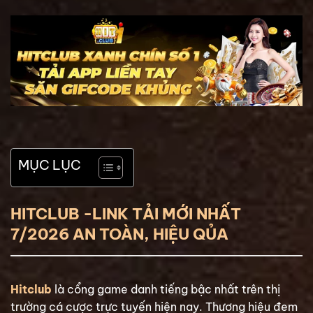
MỤC LỤC
HITCLUB -LINK TẢI MỚI NHẤT
7/2026 AN TOÀN, HIỆU QỦA
Hitclub
là cổng game danh tiếng bậc nhất trên thị
trường cá cược trực tuyến hiện nay. Thương hiệu đem