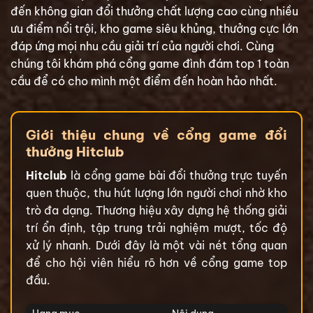
đến không gian đổi thưởng chất lượng cao cùng nhiều
ưu điểm nổi trội, kho game siêu khủng, thưởng cực lớn
đáp ứng mọi nhu cầu giải trí của người chơi. Cùng
chúng tôi khám phá cổng game đình đám top 1 toàn
cầu để có cho mình một điểm đến hoàn hảo nhất.
Giới thiệu chung về cổng game đổi
thưởng
Hitclub
Hitclub
là cổng game bài đổi thưởng trực tuyến
quen thuộc, thu hút lượng lớn người chơi nhờ kho
trò đa dạng. Thương hiệu xây dựng hệ thống giải
trí ổn định, tập trung trải nghiệm mượt, tốc độ
xử lý nhanh. Dưới đây là một vài nét tổng quan
để cho hội viên hiểu rõ hơn về cổng game top
đầu.