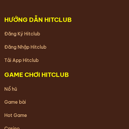
lượt
420,000
5
Vũng Tàu
280,000
Cao
9%
lượt
HƯỚNG DẪN HITCLUB
350,000
Trung
6
Cần Thơ
230,000
7%
lượt
bình
Đăng Ký Hitclub
330,000
Trung
7
Bình Dương
220,000
6%
lượt
bình
Đăng Nhập Hitclub
Khác (Các
1,000,000
Trung
8
tỉnh còn
700,000
8%
lượt
bình
lại)
Tải App Hitclub
Thành tựu đạt được
GAME CHƠI HITCLUB
Sau hơn 6 năm hoạt động, cổng game đạt nhiều
thành tựu trong lĩnh vực giải trí trực tuyến.
Nổ hũ
Hitclub – trang chính thức
không bao giờ ngủ
quên trên chiến thắng bởi giải thưởng danh giá là
Game bài
động lực to lớn để phát triển mỗi ngày. Những
thành tựu nổi bật đạt được đã khẳng định vị thế,
Hot Game
sức hút và những nỗ lực hết mình của đội ngũ
lãnh đạo tại trang.
Casino