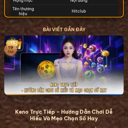
Hạng mục
Nội dung
Tên thương
Hitclub
hiệu
Tên doanh
Hitclub Entertainment Limited
nghiệp
BÀI VIẾT GẦN ĐÂY
Đơn vị phát
iDreamSky Technology
hành
19
Năm ra mắt
2019
Th1
Trụ sở điều
Manila, Philippines
hành
Trung tâm
Singapore, Hong Kong
máy chủ
Quy mô vốn
Ước tính 18-22 triệu USD phục vụ vận
đầu tư
hành, bảo mật, phát triển sản phẩm
Thị trường
Việt Nam, Thái Lan, Indonesia
trọng điểm
Keno Trực Tiếp – Hướng Dẫn Chơi Dễ
Số lượng
>1.500 tựa game
game
Hiểu Và Mẹo Chọn Số Hay
Tỷ lệ nạp
1:1, xử lý trung bình 1-3 phút