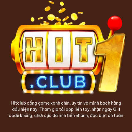
và lượt truy cập trên toàn quốc. Tại Việt Nam,
đơn vị cũng đã và đang trở thành một địa chỉ tin
cậy, một điểm đến được nhiều người đặc biệt
đánh giá cao với hàng triệu thành viên đăng ký
chính thức. Một vài con số khẳng định độ phủ
sóng tại thị trường Việt được kể đến gồm:
Số hội
Mức
viên
Số hội
Lượt truy
Tỉnh/Thành
độ
tăng
STT
viên ước
cập hàng
phố
phổ
trưởng
tính
tháng
biến
(ước
tính)
1,000,000
Rất
1
Hà Nội
700,000
12%
lượt
cao
TP. Hồ Chí
1,400,000
Rất
2
900,000
18%
Hitclub cổng game xanh chín, uy tín và minh bạch hàng
Minh
lượt
cao
đầu hiện nay. Tham gia tải app liền tay, nhận ngay Gilf
450,000
3
Hải Phòng
300,000
Cao
10%
code khủng, chơi cực đã rinh tiền nhanh, đặc biệt an toàn
lượt
500,000
4
Đà Nẵng
350,000
Cao
10%